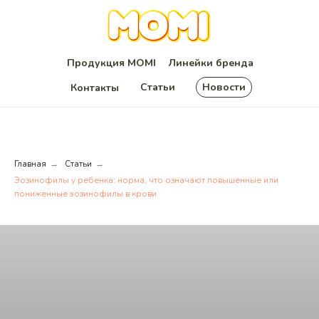
Продукция MOMI
Линейки бренда
Статьи
Новости
Контакты
Главная
Статьи
→
→
Эозинофилы у ребенка: норма, что означают повышенные или
пониженные эозинофилы в крови