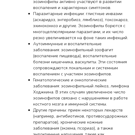
эозинофилы активно участвуют в развитии
воспаления и характерных симптомов.
Паразитарные инфекции: глистные инвазии
(аскаридоз, энтеробиоз, лямблиоз), токсокароз,
эхинококкоз и другие. Эозинофилы борются с
многоцеллюлярными паразитами, и их число
резко увеличивается на фоне таких инфекций.
Аутоиммунные и воспалительные
заболевания: эозинофильный эзофагит
(воспаление пищевода), воспалительные
болезни кишечника, васкулиты. Эти состояния
сопровождаются локальным и системным
воспалением с участием эозинофилов.
Гематологические и онкологические
заболевания: эозинофильный лейкоз, лимфома
Ходжкина. В этих случаях увеличенное число
эозинофилов связано с нарушениями в работе
костного мозга и иммунной системы.
Другие причины: прием некоторых лекарств
(например, антибиотиков, противосудорожных
препаратов), хронические кожные
заболевания (экзема, псориаз), а также
эндокринные нарушения, такие как