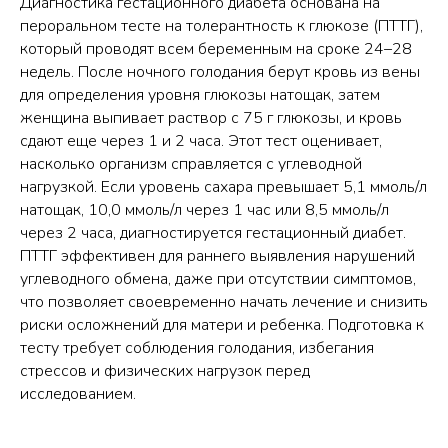
Диагностика гестационного диабета основана на
пероральном тесте на толерантность к глюкозе (ПТТГ),
который проводят всем беременным на сроке 24–28
недель. После ночного голодания берут кровь из вены
для определения уровня глюкозы натощак, затем
женщина выпивает раствор с 75 г глюкозы, и кровь
сдают еще через 1 и 2 часа. Этот тест оценивает,
насколько организм справляется с углеводной
нагрузкой. Если уровень сахара превышает 5,1 ммоль/л
натощак, 10,0 ммоль/л через 1 час или 8,5 ммоль/л
через 2 часа, диагностируется гестационный диабет.
ПТТГ эффективен для раннего выявления нарушений
углеводного обмена, даже при отсутствии симптомов,
что позволяет своевременно начать лечение и снизить
риски осложнений для матери и ребенка. Подготовка к
тесту требует соблюдения голодания, избегания
стрессов и физических нагрузок перед
исследованием.