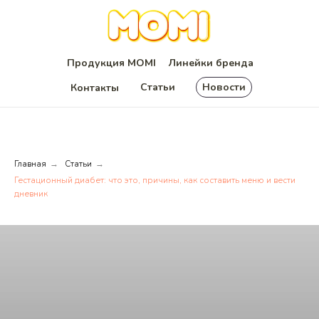
Продукция MOMI
Линейки бренда
Статьи
Новости
Контакты
Главная
Статьи
→
→
Гестационный диабет: что это, причины, как составить меню и вести
дневник